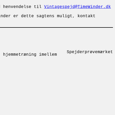
ed henvendelse til
Vintagespejd@TimeWinder.dk
inder er dette sagtens muligt, kontakt
Spejderprøvemærket
t hjemmetræning imellem