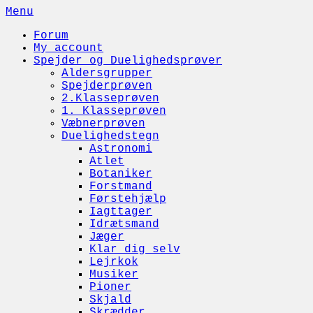
Skip
Menu
to
Forum
content
My account
Spejder og Duelighedsprøver
Aldersgrupper
Spejderprøven
2.Klasseprøven
1. Klasseprøven
Væbnerprøven
Duelighedstegn
Astronomi
Atlet
Botaniker
Forstmand
Førstehjælp
Iagttager
Idrætsmand
Jæger
Klar dig selv
Lejrkok
Musiker
Pioner
Skjald
Skrædder