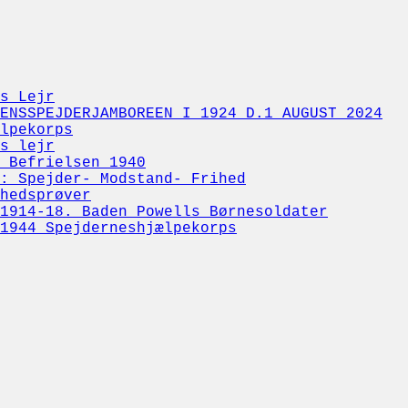
s Lejr
ENSSPEJDERJAMBOREEN I 1924 D.1 AUGUST 2024
lpekorps
s lejr
 Befrielsen 1940
: Spejder- Modstand- Frihed
hedsprøver
1914-18. Baden Powells Børnesoldater
1944 Spejderneshjælpekorps