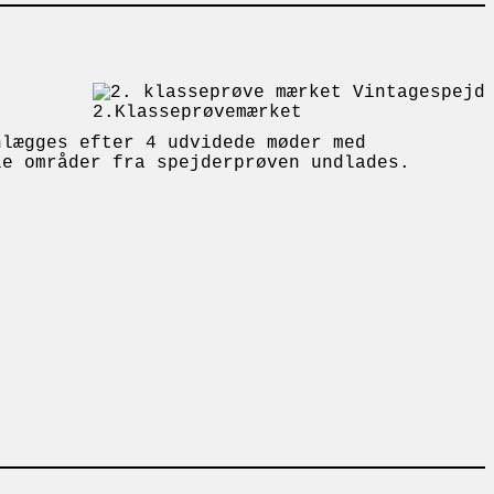
2.Klasseprøvemærket
nlægges efter 4 udvidede møder med
le områder fra spejderprøven undlades.