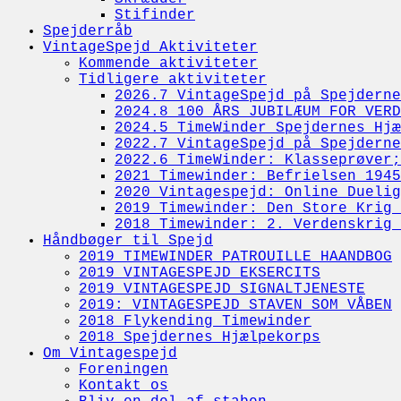
Stifinder
Spejderråb
VintageSpejd Aktiviteter
Kommende aktiviteter
Tidligere aktiviteter
2026.7 VintageSpejd på Spejderne
2024.8 100 ÅRS JUBILÆUM FOR VERD
2024.5 TimeWinder Spejdernes Hjæ
2022.7 VintageSpejd på Spejderne
2022.6 TimeWinder: Klasseprøver;
2021 Timewinder: Befrielsen 1945
2020 Vintagespejd: Online Duelig
2019 Timewinder: Den Store Krig 
2018 Timewinder: 2. Verdenskrig 
Håndbøger til Spejd
2019 TIMEWINDER PATROUILLE HAANDBOG
2019 VINTAGESPEJD EKSERCITS
2019 VINTAGESPEJD SIGNALTJENESTE
2019: VINTAGESPEJD STAVEN SOM VÅBEN
2018 Flykending Timewinder
2018 Spejdernes Hjælpekorps
Om Vintagespejd
Foreningen
Kontakt os