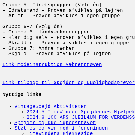
Gruppe 5: Idrætsgruppen (Vælg én)
– Idrætsmand – Prøven afvikles på lejren
– Atlet – Prøven afvikles i egen gruppe
Gruppe 6+7 (Vælg én)
– Gruppe 6: Håndværkergruppen
– Klar dig selv – Prøven afvikles i egen gru
– Skrædder – Prøven afvikles i egen gruppe
– Gruppe 7: Andre mærker
– Skjald – Prøven afvikles på lejren
Link mødeinstruktion Væbnerprøven
Link tilbage til Spejder og Duelighedsprøver
Nyttige links
VintageSpejd Aktiviteter
2024.5 TimeWinder Spejdernes Hjælpek
2024.8 100 ÅRS JUBILÆUM FOR VERDENSS
Spejder og Duelighedsprøver
Støt os og vær med i foreningen
TimeWinders Hjemmeside