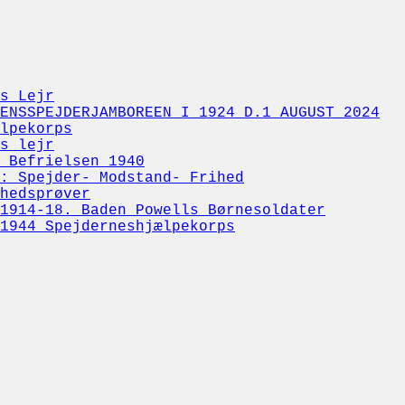
s Lejr
ENSSPEJDERJAMBOREEN I 1924 D.1 AUGUST 2024
lpekorps
s lejr
 Befrielsen 1940
: Spejder- Modstand- Frihed
hedsprøver
1914-18. Baden Powells Børnesoldater
1944 Spejderneshjælpekorps