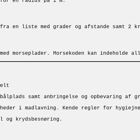
 for en radius på 1 m.
 fra en liste med grader og afstande samt 2 
med morseplader. Morsekoden kan indeholde al
elt
 bålplads samt anbringelse og opbevaring af g
heder i madlavning. Kende regler for hygiejn
el og krydsbesnøring.