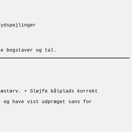
krydspejlinger
le bogstaver og tal.
ræstørv. + Sløjfe bålplads korrekt
e og have vist udpræget sans for