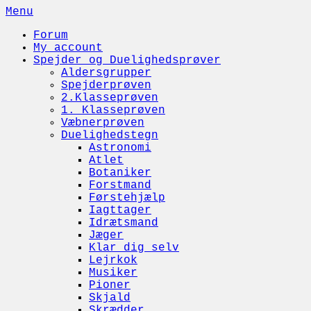
Skip
Menu
to
Forum
content
My account
Spejder og Duelighedsprøver
Aldersgrupper
Spejderprøven
2.Klasseprøven
1. Klasseprøven
Væbnerprøven
Duelighedstegn
Astronomi
Atlet
Botaniker
Forstmand
Førstehjælp
Iagttager
Idrætsmand
Jæger
Klar dig selv
Lejrkok
Musiker
Pioner
Skjald
Skrædder