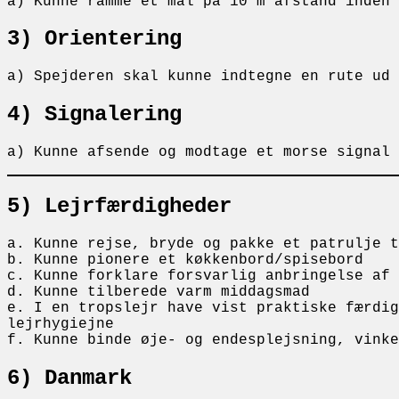
a) Kunne ramme et mål på 10 m afstand inden
3) Orientering
a) Spejderen skal kunne indtegne en rute ud
4) Signalering
a) Kunne afsende og modtage et morse signal 
5) Lejrfærdigheder
a. Kunne rejse, bryde og pakke et patrulje t
b. Kunne pionere et køkkenbord/spisebord
c. Kunne forklare forsvarlig anbringelse af
d. Kunne tilberede varm middagsmad
e. I en tropslejr have vist praktiske færdig
lejrhygiejne
f. Kunne binde øje- og endesplejsning, vink
6) Danmark