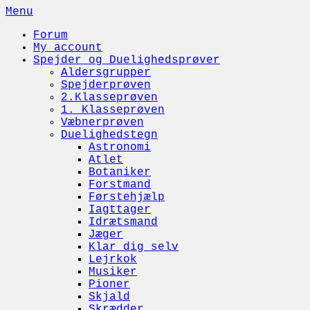
Skip
Menu
to
Forum
content
My account
Spejder og Duelighedsprøver
Aldersgrupper
Spejderprøven
2.Klasseprøven
1. Klasseprøven
Væbnerprøven
Duelighedstegn
Astronomi
Atlet
Botaniker
Forstmand
Førstehjælp
Iagttager
Idrætsmand
Jæger
Klar dig selv
Lejrkok
Musiker
Pioner
Skjald
Skrædder