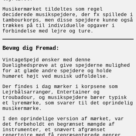
Musikermærket tildeltes som regel
deciderede musikspejdere, der fx spillede i
tambourkorps, men disse spejdere kunne også
trækkes på til individuelle opgaver i
forbindelse med lejre og ture.
Bevæg dig Fremad:
VintageSpejd ønsker med denne
Duelighedsprøve at give spejderne mulighed
for at glæde andre spejdere og holde
humøret højt ved musisk udfoldelse.
Der findes i dag mærker i korpsene som
Lejrbålsarrangør, Entertainer og
troubadour, og musikspejdere bærer typisk
et lyremærke, som svarer til det oprindelig
musikermærke.
I den oprindelige version af mærket, var
det forbeholdt en begrænset mængde af
instrumenter, et snævert afgrænset
repertoire med få repræsenterede genrer.