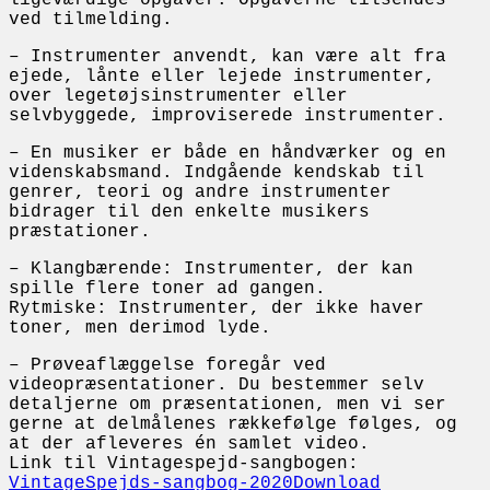
ved tilmelding.
– Instrumenter anvendt, kan være alt fra
ejede, lånte eller lejede instrumenter,
over legetøjsinstrumenter eller
selvbyggede, improviserede instrumenter.
– En musiker er både en håndværker og en
videnskabsmand. Indgående kendskab til
genrer, teori og andre instrumenter
bidrager til den enkelte musikers
præstationer.
– Klangbærende: Instrumenter, der kan
spille flere toner ad gangen.
Rytmiske: Instrumenter, der ikke haver
toner, men derimod lyde.
– Prøveaflæggelse foregår ved
videopræsentationer. Du bestemmer selv
detaljerne om præsentationen, men vi ser
gerne at delmålenes rækkefølge følges, og
at der afleveres én samlet video.
Link til Vintagespejd-sangbogen:
VintageSpejds-sangbog-2020Download