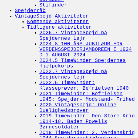
Stifinder
Spejderråb
VintageSpejd Aktiviteter
Kommende aktiviteter
Tidligere aktiviteter
2026.7 VintageSpejd på
Spejdernes Lejr
2024.8 100 ÅRS JUBILÆUM FOR
VERDENSSPEJDERJAMBOREEN I 1924
D.1 AUGUST 2024
2024.5 TimeWinder Spejdernes
Hjælpekorps
2022.7 VintageSpejd på
Spejdernes lejr
2022.6 TimeWinder:
Klasseprøver; Befrielsen 1940
2021 Timewinder: Befrielsen
1945: Spejder- Modstand- Frihed
2020 Vintagespejd: Online
Duelighedsprøver
2019 Timewinder: Den Store Krig
1914-18. Baden Powells
Børnesoldater
2018 Timewinder: 2. Verdenskrig