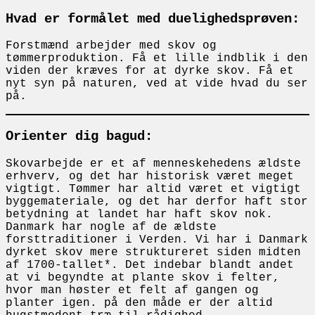
Hvad er formålet med duelighedsprøven:
Forstmænd arbejder med skov og
tømmerproduktion. Få et lille indblik i den
viden der kræves for at dyrke skov. Få et
nyt syn på naturen, ved at vide hvad du ser
på.
Orienter dig bagud:
Skovarbejde er et af menneskehedens ældste
erhverv, og det har historisk været meget
vigtigt. Tømmer har altid været et vigtigt
byggemateriale, og det har derfor haft stor
betydning at landet har haft skov nok.
Danmark har nogle af de ældste
forsttraditioner i Verden. Vi har i Danmark
dyrket skov mere struktureret siden midten
af 1700-tallet*. Det indebar blandt andet
at vi begyndte at plante skov i felter,
hvor man høster et felt af gangen og
planter igen. på den måde er der altid