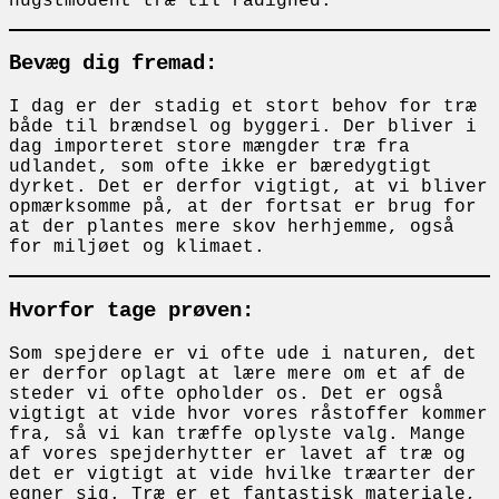
hugstmodent træ til rådighed.
Bevæg dig fremad:
I dag er der stadig et stort behov for træ
både til brændsel og byggeri. Der bliver i
dag importeret store mængder træ fra
udlandet, som ofte ikke er bæredygtigt
dyrket. Det er derfor vigtigt, at vi bliver
opmærksomme på, at der fortsat er brug for
at der plantes mere skov herhjemme, også
for miljøet og klimaet.
Hvorfor tage prøven:
Som spejdere er vi ofte ude i naturen, det
er derfor oplagt at lære mere om et af de
steder vi ofte opholder os. Det er også
vigtigt at vide hvor vores råstoffer kommer
fra, så vi kan træffe oplyste valg. Mange
af vores spejderhytter er lavet af træ og
det er vigtigt at vide hvilke træarter der
egner sig. Træ er et fantastisk materiale,