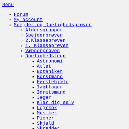
Skip
Menu
to
Forum
content
My account
Spejder og Duelighedsprøver
Aldersgrupper
Spejderprøven
2.Klasseprøven
1. Klasseprøven
Væbnerprøven
Duelighedstegn
Astronomi
Atlet
Botaniker
Forstmand
Førstehjælp
Iagttager
Idrætsmand
Jæger
Klar dig selv
Lejrkok
Musiker
Pioner
Skjald
Skrædder