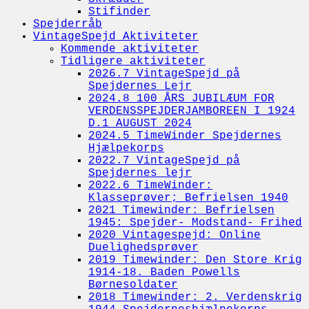
Stifinder
Spejderråb
VintageSpejd Aktiviteter
Kommende aktiviteter
Tidligere aktiviteter
2026.7 VintageSpejd på
Spejdernes Lejr
2024.8 100 ÅRS JUBILÆUM FOR
VERDENSSPEJDERJAMBOREEN I 1924
D.1 AUGUST 2024
2024.5 TimeWinder Spejdernes
Hjælpekorps
2022.7 VintageSpejd på
Spejdernes lejr
2022.6 TimeWinder:
Klasseprøver; Befrielsen 1940
2021 Timewinder: Befrielsen
1945: Spejder- Modstand- Frihed
2020 Vintagespejd: Online
Duelighedsprøver
2019 Timewinder: Den Store Krig
1914-18. Baden Powells
Børnesoldater
2018 Timewinder: 2. Verdenskrig